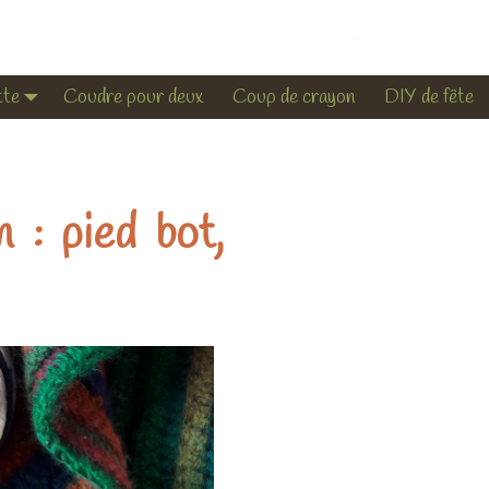
tte
Coudre pour deux
Coup de crayon
DIY de fête
 : pied bot,