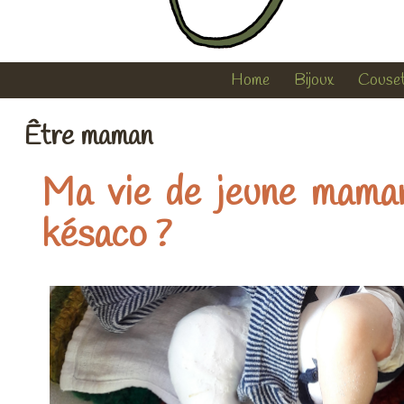
Home
Bijoux
Couse
Être maman
Ma vie de jeune maman
késaco ?