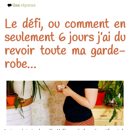
Une
réponse
Le défi, ou comment en
seulement 6 jours j’ai du
revoir toute ma garde-
robe…